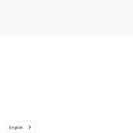
LeoMed
LeoMed Gateway,
English
Quelles sont les informations personnelles dont